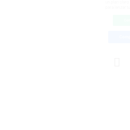
un plan claro
para lanzar t
Con
Comp