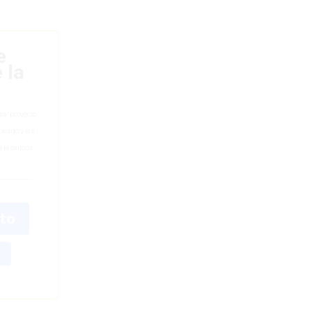
e
 la
esa/proyecto
riesgo y las
 la exitosa
ito
a