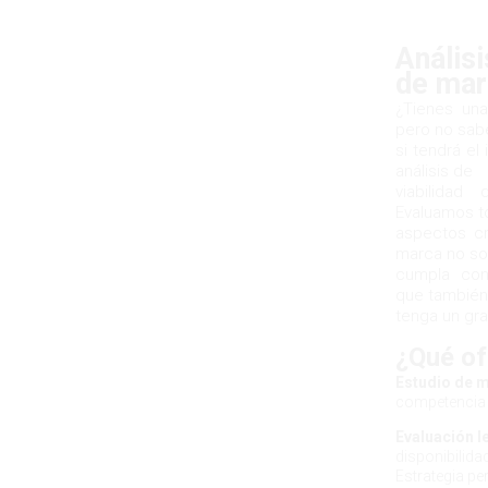
Análisi
de mar
¿Tienes una
pero no sab
si tendrá e
análisis de
viabilidad
Evaluamos t
aspectos cr
marca no so
cumpla con 
que también
tenga un gra
¿Qué o
Estudio de 
competencia y
Evaluación l
disponibilida
Estrategia p