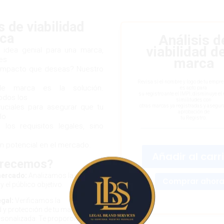
s de viabilidad
ca
Análisis d
viabilidad de
 idea genial para una marca,
es
marca
l impacto que deseas? Nuestro
Revisa si el nombre y logo de tu empr
 de marca es la solución.
es apto para
su registro ante el IMPI, disminuye el 
odos los
similitudes con
uciales para asegurar que tu
otras marcas ya registradas y asegura
aprobación de
lo
tu Registro.
los requisitos legales, sino
n potencial en el mercado.
Añadir al carr
frecemos?
mercado:
Analizamos la
Comprar ahor
 el público objetivo.
egal:
Verificamos la
d y protección de tu marca.
ersonalizada: Te proporcionamos