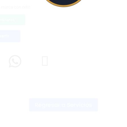
u marca con éxito.
100%
i
d
n
a
g
o
.
L
.
.
tactanos
artir
Regresar a Servicios