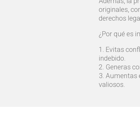
Además, la pr
originales, c
derechos legal
¿Por qué es 
1. Evitas conf
indebido.
2. Generas co
3. Aumentas e
valiosos.