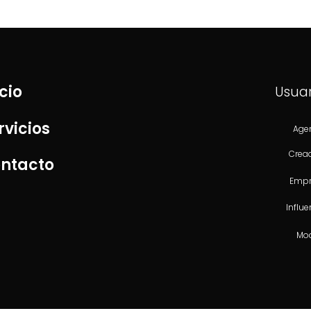
icio
Usuar
rvicios
Age
Crea
ntacto
Empr
Influe
Mo