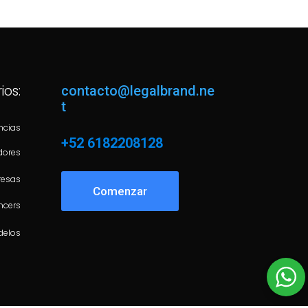
ios:
contacto@legalbrand.ne
t
ncias
+52 6182208128
dores
esas
Comenzar
ncers
delos