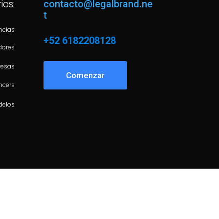
ios:
contacto@legalbrand.ne
t
ncias
+52 6182208128
dores
esas
Comenzar
ncers
delos